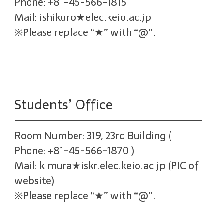
Phone: +81-45-566-1815
Mail: ishikuro★elec.keio.ac.jp
※Please replace “★” with “@”.
Students’ Office
Room Number: 319, 23rd Building (
Phone: +81-45-566-1870 )
Mail: kimura★iskr.elec.keio.ac.jp (PIC of
website)
※Please replace “★” with “@”.