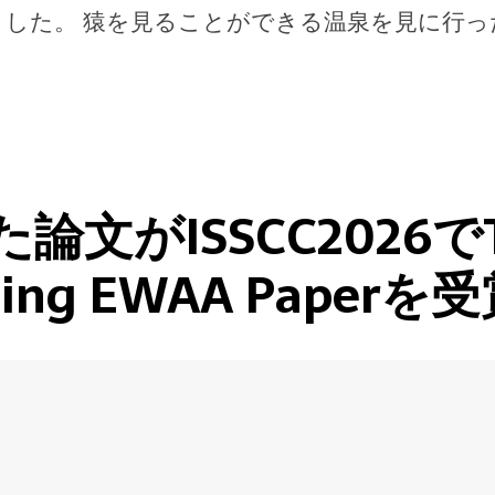
行ってきました。 猿を見ることができる温泉を見に
論文がISSCC2026でThe
anding EWAA Pape