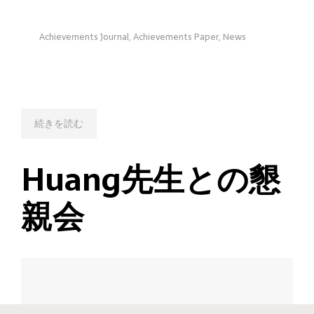
Achievements Journal
,
Achievements Paper
,
News
続きを読む
Huang先生との懇
親会
Copyright(C) Ishikuro Laboratory All rights reserved. -
Contact