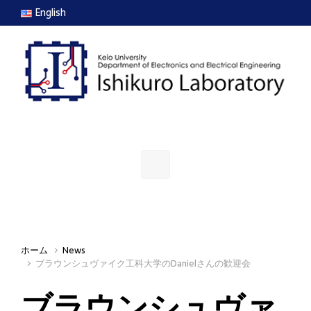
Skip to main content
English
ホーム
News
ブラウンシュヴァイク工科大学のDanielさんの歓迎会
ブラウンシュヴァ