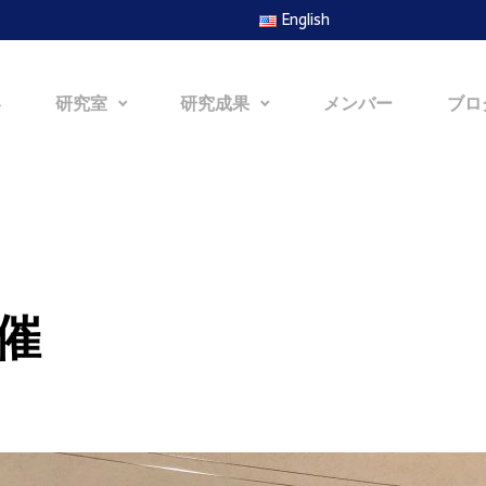
English
容
研究室
研究成果
メンバー
ブロ
催