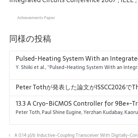
Integrated Circuits Conference 2007 ; IEEE ; 
Achievements Paper
同様の投稿
Pulsed-Heating System With an Integrat
Y. Shiiki et al., “Pulsed-Heating System With an In
Peter Tothが発表した論文がISSCC2026でThe 
13.3 A Cryo-BiCMOS Controller for 9Be+
Peter Toth, Paul Shine Eugine, Yerzhan Kudabay, Kaoru 
A 0.14 pJ/b Inductive-Coupling Transceiver With Digitally-Con