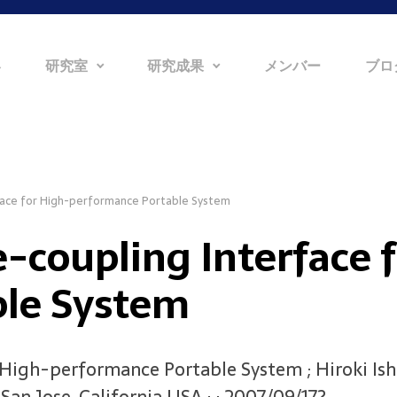
容
研究室
研究成果
メンバー
ブロ
face for High-performance Portable System
-coupling Interface 
ble System
 High-performance Portable System ; Hiroki Is