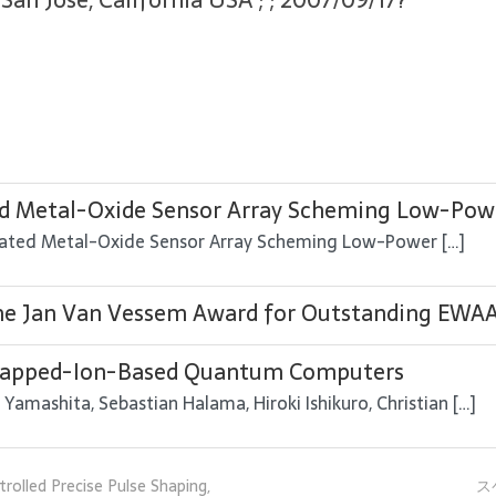
San Jose, California USA ; ; 2007/09/17?
ed Metal-Oxide Sensor Array Scheming Low-Po
tegrated Metal-Oxide Sensor Array Scheming Low-Power […]
Jan Van Vessem Award for Outstanding 
-Trapped-Ion-Based Quantum Computers
Yamashita, Sebastian Halama, Hiroki Ishikuro, Christian […]
trolled Precise Pulse Shaping,
ス