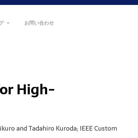
グ
お問い合わせ
for High-
hikuro and Tadahiro Kuroda; IEEE Custom