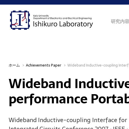
Skip to main content
研究内
ホーム
Achievements Paper
Wideband Inductive-coupling Inter
Wideband Inductive
performance Porta
Wideband Inductive-coupling Interface for